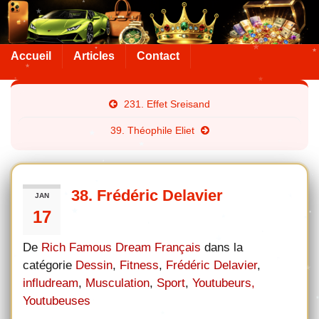
Accueil
Articles
Contact
231. Effet Sreisand
39. Théophile Eliet
38. Frédéric Delavier
JAN
17
De
Rich Famous Dream Français
dans la
catégorie
Dessin
,
Fitness
,
Frédéric Delavier
,
infludream
,
Musculation
,
Sport
,
Youtubeurs,
Youtubeuses