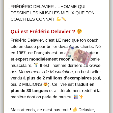
FRÉDÉRIC DELAVIER : L’HOMME QUI
DESSINE LES MUSCLES MIEUX QUE TON
COACH LES CONNAÎT
Qui est Frédéric Delavier ?
Frédéric Delavier, c’est
LE mec
que ton coach
cite en douce pour briller devant ses clients. Né
en 1967, ce Français est un auteur, illustrateur
et
expert mondialement reconnu
en anatomie
musculaire.
Il est l’homme derrière
Le Guide
des Mouvements de Musculation
, un best-seller
vendu à
plus de 2 millions d’exemplaires
(oui,
oui, 2 MILLIONS
). Ce livre est
traduit en
plus de 30 langues
et a littéralement redéfini la
manière dont on parle de muscu.
Mais attends, ce n’est pas tout !
Delavier,