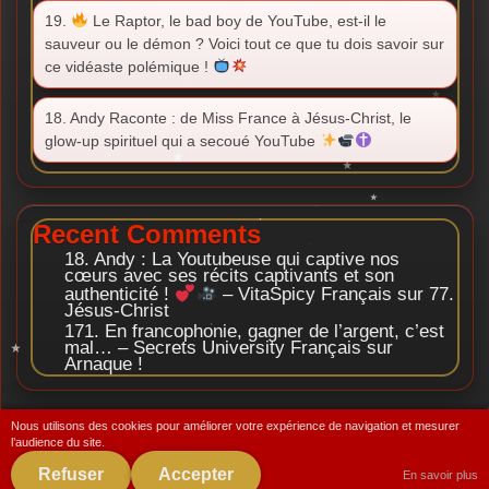
19.
Le Raptor, le bad boy de YouTube, est-il le
sauveur ou le démon ? Voici tout ce que tu dois savoir sur
ce vidéaste polémique !
18. Andy Raconte : de Miss France à Jésus-Christ, le
glow-up spirituel qui a secoué YouTube
Recent Comments
18. Andy : La Youtubeuse qui captive nos
cœurs avec ses récits captivants et son
authenticité !
– VitaSpicy Français
sur
77.
Jésus-Christ
171. En francophonie, gagner de l’argent, c’est
mal… – Secrets University Français
sur
Arnaque !
Nous utilisons des cookies pour améliorer votre expérience de navigation et mesurer
l’audience du site.
Refuser
Accepter
En savoir plus
© 2026 Rich Famous Dream Francais.