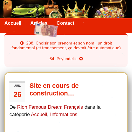
Accueil
Articles
Contact
238. Choisir son prénom et son nom : un droit
fondamental (et franchement, ça devrait être automatique)
64. Psyhodelik
Site en cours de
JUIL
construction…
26
De
Rich Famous Dream Français
dans la
catégorie
Accueil
,
Informations